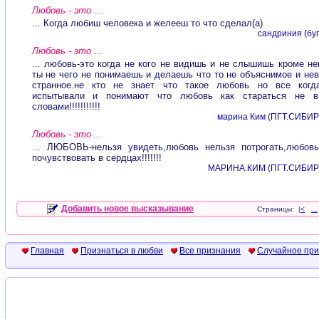
Любовь - это ...
... Когда любиш человека и желееш то что сделал(а)
сандриния (бу
Любовь - это ...
... любовь-это когда не кого не видишь и не слышишь кроме не
ты не чего не понимаешь и делаешь что то не объяснимое и не
странное.не кто не знает что такое любовь но все когд
испытывали и понимают что любовь как стараться не в
словами!!!!!!!!!!!
марина Ким (ПГТ.СИБИ
Любовь - это ...
... ЛЮБОВЬ-нельзя увидеть,любовь нельзя потрогать,любов
почувствовать в сердцах!!!!!!!
МАРИНА.КИМ (ПГТ.СИБИ
Добавить новое высказывание
Страницы:
|<
...
Главная
Признаться в любви
Все признания
Случайное пр