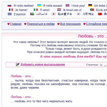
Я тебя люблю!
Я тебе кохаю!
I love you!
Ich liebe 
Je t'aime!
Ti amo!
Ik houd van u!
Eu te a
Σ'αγαπώ!
Главная
Признаться в любви
Все признания
Случайное пр
Любовь - это ..
Что такое любовь? Этот вопрос волнует многих людей. Но точного от
Потому что любовь невозможно описать словами. Её мо
Только тогда, может быть, в душе рождаются
При этом всё равно каждый человек ощущает любовь по-сво
А что такое любовь для тебя? Как ч
Добавить новое высказывание
Страницы:
|<
...
Любовь - это ...
... пытка, когда она безответная, счастье наверное, когда тво
рядом, любовь похожа на шизофрению, она похожа на солнце -
всем, даже червям.
Любовь - это ...
... любовь это то без чего нереально жить