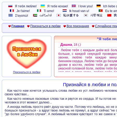
Я тебя люблю!
Я тебе кохаю!
I love you!
Ich liebe 
Je t'aime!
Ti amo!
Ik houd van u!
Eu te a
Σ'αγαπώ!
Главная
Признаться в любви
Все признания
Случайное пр
"Я тебя лю
Дашка
, 18
(.)
Люблю тебя с каждым днём всё бол
больше, с каждой секундой проведен
звонке, люблю тебя каждую мину
биением сердца. Люблю тебя до безум
дрожи в костях, люблю тебя до мигр
ужасной головной боли, люблю тебя б
чем все в этом мире, люблю тебя б
Признаться в любви
чем этот мир, люблю тебя так как 
другой не полюбит, люблю до слез до
люблю аж до царапин, люблю твой 
Признайся в любви и по
люблю твой смех, люблю твой взгляд,
твой юмор, люблю тебя сильнее все
Как часто нам хочется услышать слова любви из уст любимого человек
свете. Ты самое очаровательное 
своих чувствах...
видела в этом мире, хочу быть с тобой
Как часто нежные ласковые слова так и рвутся из сердца. И ты готов не
находиться рядом, хочу видеть тебя,
человек в этот момент далеко...
ощущать. Хочу поддерживать, хочу го
А иногда любовь просто рвёт душу на части. Потому что любишь, но не 
до утра, хочу играть целыми днями,
боишься признаться - а вдруг твою любовь не примут, а вдруг сейчас "
написывать, хочу названивать, хочу 
"до более удобного случая". А любимый человек чувствует то же самое и т
быть с тобой. Каждую секунду, к