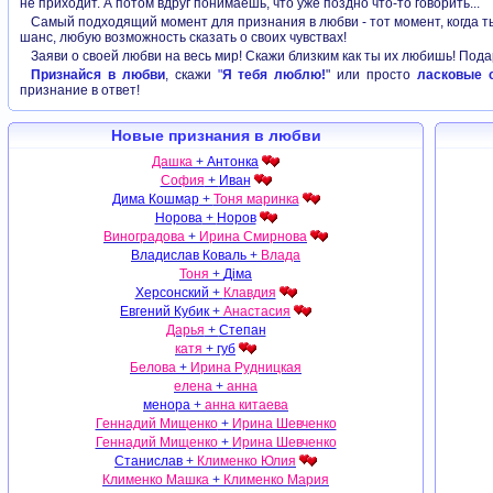
не приходит. А потом вдруг понимаешь, что уже поздно что-то говорить...
минуту своей жизни, с каждым вдо
Самый подходящий момент для признания в любви - тот момент, когда т
выдохом, с ним моя любовь к тебе, з
шанс, любую возможность сказать о своих чувствах!
в самом главном как кровь, как важный
Заяви о своей любви на весь мир! Скажи близким как ты их любишь! Пода
без которого никак. Как собственный ую
безопасность в округе, как солнце к
Признайся в любви
, скажи
"
Я тебя люблю!
" или просто
ласковые 
греет а не печет, как горячий ужин 
признание в ответ!
тяжёлого дня, как новые вещи, как 
путешествия, приятные фотокарточки
Новые признания в любви
фонари вечером, как прохладный возду
брызги моря, как окутывающий туман
Дашка
+
Антонка
теплая постель в зиму, как любовь как 
София
+
Иван
как моя жизнь.
Дима Кошмар
+
Тоня маринка
Норова
+
Норов
Виноградова
+
Ирина Смирнова
Владислав Коваль
+
Влада
Тоня
+
Діма
Херсонский
+
Клавдия
Евгений Кубик
+
Анастасия
Дарья
+
Степан
катя
+
губ
Белова
+
Ирина Рудницкая
елена
+
анна
менора
+
анна китаева
Геннадий Мищенко
+
Ирина Шевченко
Геннадий Мищенко
+
Ирина Шевченко
Станислав
+
Клименко Юлия
Клименко Машка
+
Клименко Мария