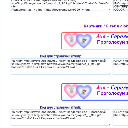
Картинки "Я тебя лю
Код для странички (html):
Код для странички (html):