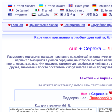
Я тебя люблю!
Я тебе кохаю!
I love you!
Ich liebe 
Je t'aime!
Ti amo!
Ik houd van u!
Eu te a
Σ'αγαπώ!
Главная
Признаться в любви
Все признания
Случайное пр
Картинки признания в любви для сайта, б
Аня
+
Сережа
=
Л
Разместите код ссылки на ваше признание на своём сайте, страничке, в
вариант с бьющимся в унисон сердцами, на котором сможете напис
проголосовать за вас. Или красивую картинку для любимых и любящих с 
друзья, знакомые и просто посетители смогут вместе с вами порадова
Текстовый вариан
Вы можете вписать в код любой свой текст или изм
Аня
+
Сережа
=
Поддержи нас -
Проголосуй з
Код для странички (html):