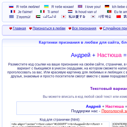
Я тебя люблю!
Я тебе кохаю!
I love you!
Ich liebe 
Je t'aime!
Ti amo!
Ik houd van u!
Eu te a
Σ'αγαπώ!
Главная
Признаться в любви
Все признания
Случайное пр
Картинки признания в любви для сайта, б
Андрей
+
Настюша
Разместите код ссылки на ваше признание на своём сайте, страничке, в
вариант с бьющимся в унисон сердцами, на котором сможете напис
проголосовать за вас. Или красивую картинку для любимых и любящих с 
друзья, знакомые и просто посетители смогут вместе с вами порадова
Текстовый вариан
Вы можете вписать в код любой свой текст или изм
Андрей
+
Настюша
Поддержи нас -
Проголосуй з
Код для странички (html):