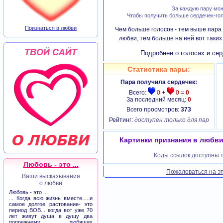
За каждую пару мож
Чтобы получить больше сердечек-гол
Признаться в любви
Чем больше голосов - тем выше пара 
любви, тем больше на ней вот таки
Подробнее о голосах и сер
Статистика пары:
Пара получила сердечек:
Всего:
0
+
0
=
0
За последний месяц:
0
Всего просмотров:
373
Рейтинг:
доступен только для пар
Картинки признания в любви 
Коды ссылок доступны т
Любовь - это ...
Пожаловаться на эт
Ваши высказывания
о любви
Любовь - это ...
... Когда всю жизнь вместе.....и
самое долгое растование- это
период ВОВ... когда вот уже 70
лет живут душа в душу два
попрежнему любящих