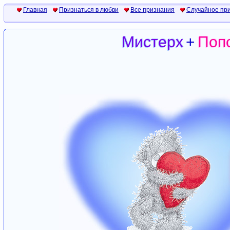
Главная
Признаться в любви
Все признания
Случайное пр
Мистерх
+
Поп
Мистерх
+
Поп
Мистерх
+
Поп