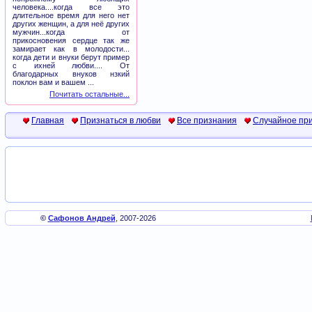
человека....когда все это
длительное время для него нет
других женщин, а для неё других
мужчин...когда от
прикосновения сердце так же
замирает как в молодости...
когда дети и внуки берут пример
с ихней любви.... От
благодарных внуков нзкий
поклон вам и вашем ...
Почитать остальные...
Главная
Признаться в любви
Все признания
Случайное пр
©
Сафонов Андрей
, 2007-2026