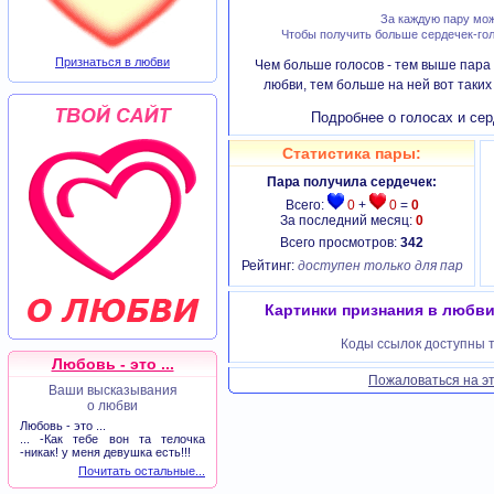
За каждую пару мож
Чтобы получить больше сердечек-гол
Признаться в любви
Чем больше голосов - тем выше пара 
любви, тем больше на ней вот таки
Подробнее о голосах и сер
Статистика пары:
Пара получила сердечек:
Всего:
0
+
0
=
0
За последний месяц:
0
Всего просмотров:
342
Рейтинг:
доступен только для пар
Картинки признания в любви 
Коды ссылок доступны т
Любовь - это ...
Пожаловаться на эт
Ваши высказывания
о любви
Любовь - это ...
... -Как тебе вон та телочка
-никак! у меня девушка есть!!!
Почитать остальные...