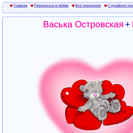
Главная
Признаться в любви
Все признания
Случайное пр
Васька Островская
+
Васька Островская
+
Васька Островская
+