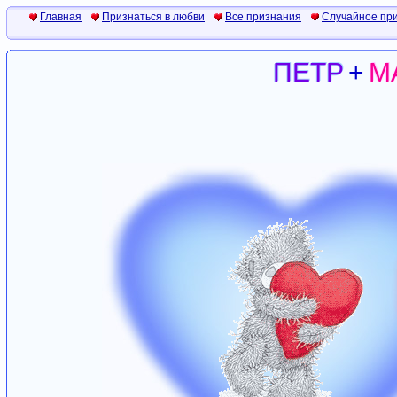
Главная
Признаться в любви
Все признания
Случайное пр
ПЕТР
+
М
ПЕТР
+
М
ПЕТР
+
М