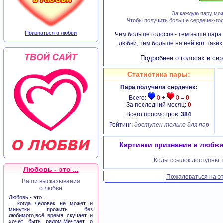
За каждую пару мож
Чтобы получить больше сердечек-гол
Признаться в любви
Чем больше голосов - тем выше пара 
любви, тем больше на ней вот таки
Подробнее о голосах и сер
Статистика пары:
Пара получила сердечек:
Всего:
0
+
0
=
0
За последний месяц:
0
Всего просмотров:
384
Рейтинг:
доступен только для пар
Картинки признания в любви 
Коды ссылок доступны т
Любовь - это ...
Пожаловаться на эт
Ваши высказывания
о любви
Любовь - это ...
... когда человек не может и
минутки прожить без
любимого,всё время скучает и
хочет быть рядом.Мечтает о