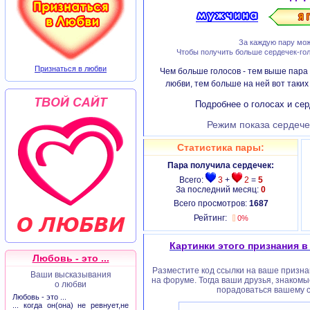
За каждую пару мож
Чтобы получить больше сердечек-гол
Признаться в любви
Чем больше голосов - тем выше пара 
любви, тем больше на ней вот таки
Подробнее о голосах и сер
Режим показа сердече
Статистика пары:
Пара получила сердечек:
Всего:
3
+
2
=
5
За последний месяц:
0
Всего просмотров:
1687
Рейтинг:
0%
Картинки этого признания в
Любовь - это ...
Разместите код ссылки на ваше признан
Ваши высказывания
на форуме. Тогда ваши друзья, знакомы
о любви
порадоваться вашему с
Любовь - это ...
... когда он(она) не ревнует,не