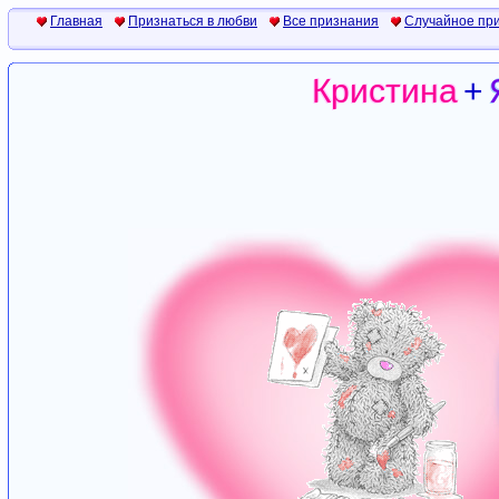
Главная
Признаться в любви
Все признания
Случайное пр
Кристина
+
Кристина
+
Кристина
+