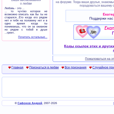
Ваши высказывания
на форуме. Тогда ваши друзья, знакомы
о любви
порадоваться вашему с
Любовь - это ...
... то чучтво которое не
Екате
возможно описать как бы ты не
старался...Ето когда его рядом
Поддержи нас
нет и тебя на половину нет и в
одно время когда ты
понимаешь, что он за окианом
но рядом с тобой в душе
...греет..
Почитать остальные...
Коды ссылок этих и други
Пожаловаться на эт
Главная
Признаться в любви
Все признания
Случайное пр
©
Сафонов Андрей
, 2007-2026