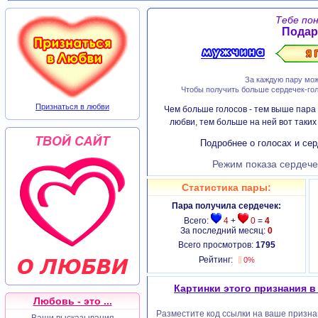
Тебе по
Подар
За каждую пару мож
Чтобы получить больше сердечек-гол
Признаться в любви
Чем больше голосов - тем выше пара 
любви, тем больше на ней вот таки
Подробнее о голосах и сер
Режим показа сердече
Статистика пары:
Пара получила сердечек:
Всего:
4
+
0
=
4
За последний месяц:
0
Всего просмотров:
1795
Рейтинг:
0%
Картинки этого признания в
Любовь - это ...
Разместите код ссылки на ваше признан