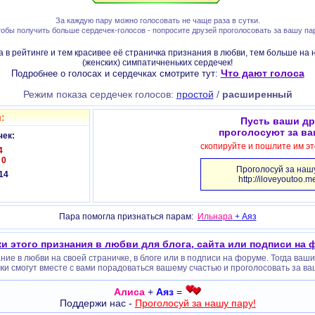
За каждую пару можно голосовать не чаще раза в сутки.
обы получить больше сердечек-голосов - попросите друзей проголосовать за вашу па
 в рейтинге и тем красивее её страничка признания в любви, тем больше на 
(женских) симпатичненьких сердечек!
Что дают голоса
Подробнее о голосах и сердечках смотрите тут:
Режим показа сердечек голосов:
простой
/
расширенный
:
Пусть ваши др
проголосуют за ва
чек:
скопируйте и пошлите им э
4
:
0
Проголосуй за нашу
14
http://iloveyoutoo.
Пара помогла признаться парам:
Ильнара
+
Аяз
и этого признания в любви для блога, сайта или подписи на
ие в любви на своей страничке, в блоге или в подписи на форуме. Тогда ваш
ки смогут вместе с вами порадоваться вашему счастью и проголосовать за ва
Алиса
+
Аяз
=
Поддержи нас -
Проголосуй за нашу пару!