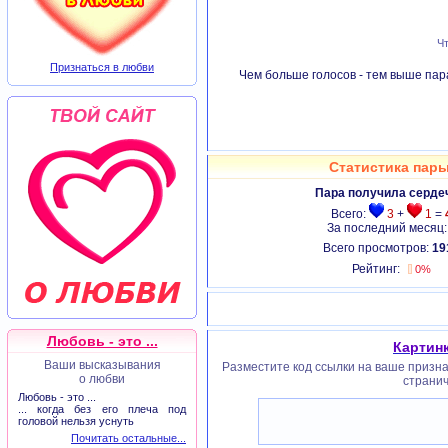
Чт
Признаться в любви
Чем больше голосов - тем выше пара
Статистика пары
Пара получила серде
Всего:
3
+
1
=
За последний месяц
Всего просмотров:
19
Рейтинг:
0%
Любовь - это ...
Картинк
Ваши высказывания
Разместите код ссылки на ваше признан
о любви
странич
Любовь - это ...
... когда без его плеча под
головой нельзя уснуть
Почитать остальные...