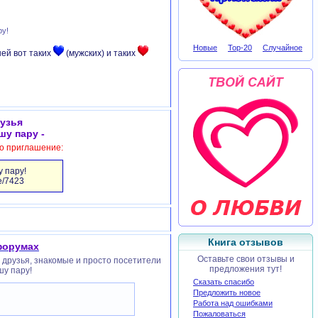
ру!
Новые
Top-20
Случайное
ней вот таких
(мужских) и таких
узья
шу пару -
то приглашение:
 пару!
me/7423
Книга отзывов
 форумах
Оставьте свои отзывы и
и друзья, знакомые и просто посетители
предложения тут!
шу пару!
Сказать спасибо
Предложить новое
Работа над ошибками
Пожаловаться