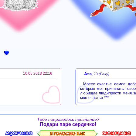
10.05.2013 22:16
Аяз
, 20
(Баку)
Моеее счастье самое добр
которые мог причинить гово
любищае людипрости меня за
мое счастье:***
Тебе понравилось признание?
Подари паре сердечко!