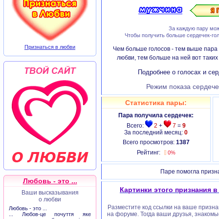
За каждую пару мож
Чтобы получить больше сердечек-гол
Признаться в любви
Чем больше голосов - тем выше пара 
любви, тем больше на ней вот таки
Подробнее о голосах и сер
Режим показа сердече
Статистика пары:
Пара получила сердечек:
Всего:
2
+
7
=
9
За последний месяц:
0
Всего просмотров:
1387
Рейтинг:
0%
Паре помогла призн
Любовь - это ...
Картинки этого признания в
Ваши высказывания
о любви
Разместите код ссылки на ваше признан
Любовь - это ...
на форуме. Тогда ваши друзья, знакомы
... Любов-це почуття яке