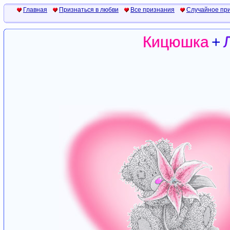
Главная
Признаться в любви
Все признания
Случайное пр
Кицюшка
+
Кицюшка
+
Кицюшка
+