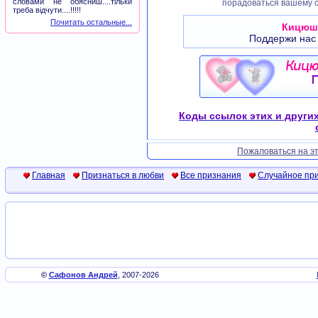
словами не обясниш....тільки
порадоваться вашему с
треба відчути....!!!!!
Почитать остальные...
Кицюш
Поддержи нас
Коды ссылок этих и други
Пожаловаться на эт
Главная
Признаться в любви
Все признания
Случайное пр
©
Сафонов Андрей
, 2007-2026