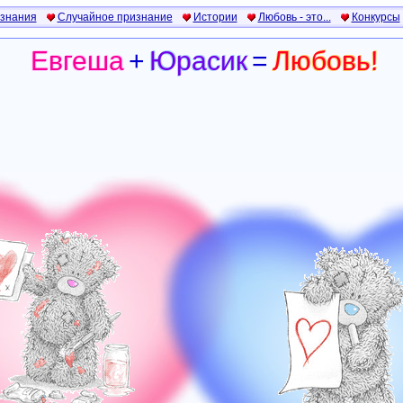
изнания
Случайное признание
Истории
Любовь - это...
Конкурсы
Евгеша
+
Юрасик
=
Любовь!
Евгеша
+
Юрасик
=
Любовь!
Евгеша
+
Юрасик
=
Любовь!