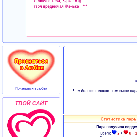
Я люблю тебя, Юрка! =)))
твоя вреднючая Женька =***
Чт
Признаться в любви
Чем больше голосов - тем выше пара
Статистика пары
Пара получила серде
Всего:
2
+
8
=