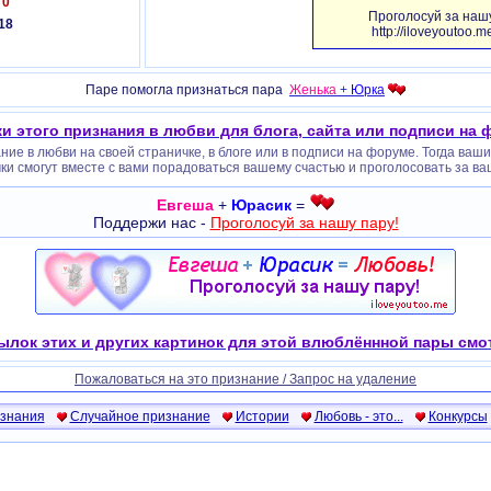
:
0
Проголосуй за нашу
18
http://iloveyoutoo.
Паре помогла признаться пара
Женька
+
Юрка
и этого признания в любви для блога, сайта или подписи на
ие в любви на своей страничке, в блоге или в подписи на форуме. Тогда ваш
ки смогут вместе с вами порадоваться вашему счастью и проголосовать за ва
Евгеша
+
Юрасик
=
Поддержи нас -
Проголосуй за нашу пару!
ылок этих и других картинок для этой влюблённной пары смот
Пожаловаться на это признание / Запрос на удаление
изнания
Случайное признание
Истории
Любовь - это...
Конкурсы