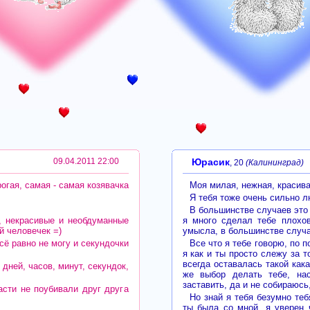
09.04.2011 22:00
Юрасик
, 20
(Калининград)
гая, самая - самая козявачка
Моя милая, нежная, красива
Я тебя тоже очень сильно 
В большинстве случаев это 
, некрасивые и необдуманные
я много сделал тебе плохов
й человечек =)
умысла, в большинстве случа
всё равно не могу и секундочки
Все что я тебе говорю, по п
я как и ты просто слежу за т
всегда оставалась такой как
 дней, часов, минут, секундок,
же выбор делать тебе, на
заставить, да и не собираюсь
асти не поубивали друг друга
Но знай я тебя безумно теб
ты была со мной, я уверен 