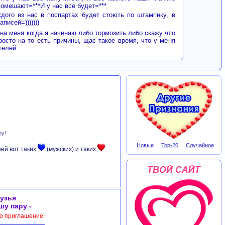
помешают=***И у нас все будет=***
дого из нас в поспартах будет стоють по штампику, в
писей=)))))))
 на меня когда я начинаю либо тормозить либо скажу что
росто на то есть причины, щас такое время, что у меня
телей.
ру!
Новые
Top-20
Случайное
ней вот таких
(мужских) и таких
узья
шу пару -
то приглашение: