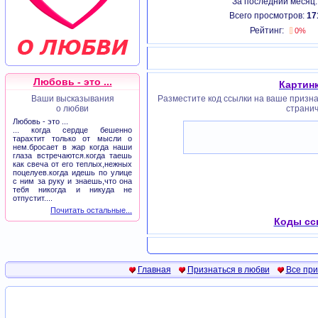
За последний месяц
Всего просмотров:
17
Рейтинг:
0%
Любовь - это ...
Картинк
Ваши высказывания
Разместите код ссылки на ваше признан
о любви
странич
Любовь - это ...
... когда сердце бешенно
тарахтит только от мысли о
нем.бросает в жар когда наши
глаза встречаются.когда таешь
как свеча от его теплых,нежных
поцелуев.когда идешь по улице
с ним за руку и знаешь,что она
тебя никогда и никуда не
отпустит....
Почитать остальные...
Коды сс
Главная
Признаться в любви
Все пр