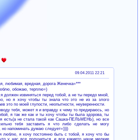
09.04.2011 22:21
я, любимая, вредная, дорога Женечка=***
люблю, обожаю, терплю=)
я должен извиняться перед тобой, а не ты передо мной,
о, но я хочу чтобы ты знала что это не из за злого
ев это по моей глупости, неопытности, неуверенности.
оводу тебя, может я и вправду к чему то предираюсь, но
обой, я так же как и ты хочу чтобы ты была здорова, ты
ая есть(а не стала такой как Сашка-ПЕЛЬМЕНЬ), но все
сильно тебя заставить я что либо сделать не могу
, но напоминать думаю следует=))))
я люблю, я хочу постоянно быть с тобой, я хочу что бы
что у нас все получиться, и все какието наши мелкие