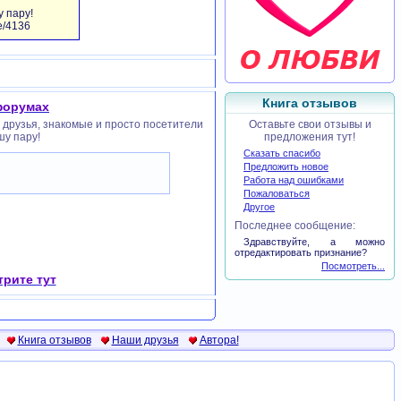
 пару!
me/4136
Книга отзывов
 форумах
и друзья, знакомые и просто посетители
Оставьте свои отзывы и
шу пару!
предложения тут!
Сказать спасибо
Предложить новое
Работа над ошибками
Пожаловаться
Другое
Последнее сообщение:
Здравствуйте, а можно
отредактировать признание?
Посмотреть...
рите тут
Книга отзывов
Наши друзья
Автора!