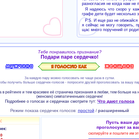
разногласия не когда нам не 
Я надеюсь что скоро у каж
графе дети будет несколько за
P.S. И еще раз не обижайся
я сейчас не могу говорить, п
щас много поручений от роди
Тебе понравилось признание?
Подари паре сердечко!
За каждую пару можно голосовать не чаще раза в сутки.
обы получить больше сердечек-голосов - попросите друзей проголосовать за вашу па
 в рейтинге и тем красивее её страничка признания в любви, тем больше на 
(женских) симпатичненьких сердечек!
Что дают голоса
Подробнее о голосах и сердечках смотрите тут:
Режим показа сердечек голосов:
простой
/
расширенный
:
Пусть ваши др
проголосуют за ва
чек:
скопируйте и пошлите им э
10