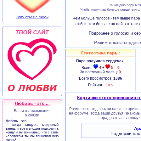
За каждую пару мож
Чтобы получить больше сердечек-гол
Признаться в любви
Чем больше голосов - тем выше пара 
любви, тем больше на ней вот таки
Подробнее о голосах и сер
Режим показа сердече
Статистика пары:
Пара получила сердечек:
Всего:
4
+
5
=
9
За последний месяц:
0
Всего просмотров:
1386
Рейтинг:
0%
Картинки этого признания в
Любовь - это ...
Разместите код ссылки на ваше признан
Ваши высказывания
на форуме. Тогда ваши друзья, знакомы
о любви
порадоваться вашему с
Любовь - это ...
... когда танцуеш медленый
Ар
танец, и вот мелодия подходит к
концу и ты понимаеш что с этим
Поддержи нас
человеком ты бы танцевал всю
жизнь!