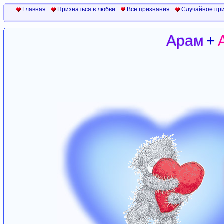
Главная
Признаться в любви
Все признания
Случайное пр
Арам
+
Арам
+
Арам
+